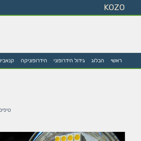
Skip
KOZO
to
content
ראשי
הבלוג
גידול הידרופוני
הידרופוניקה
קנאביס
טיפים